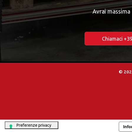
Avrai massima 
Chiamaci +3
© 20
Info