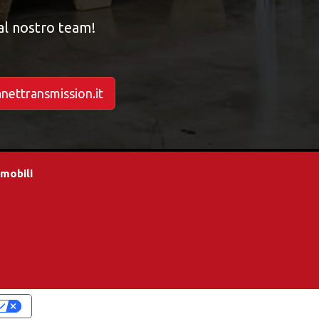
al nostro team!
anettransmission.it
omobili