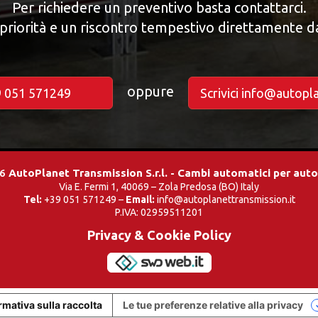
Per richiedere un preventivo basta contattarci.
priorità e un riscontro tempestivo direttamente d
oppure
9 051 571249
Scrivici info@autopl
26
AutoPlanet Transmission S.r.l. - Cambi automatici per aut
Via E. Fermi 1, 40069 – Zola Predosa (BO) Italy
Tel:
+39 051 571249 –
Email:
info@autoplanettransmission.it
P.IVA: 02959511201
Privacy & Cookie Policy
rmativa sulla raccolta
Le tue preferenze relative alla privacy