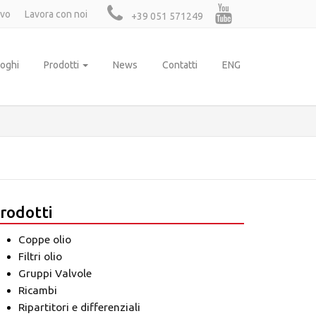
ivo
Lavora con noi
+39 051 571249
loghi
Prodotti
News
Contatti
ENG
rodotti
Coppe olio
Filtri olio
Gruppi Valvole
Ricambi
Ripartitori e differenziali