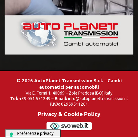
© 2026
AutoPlanet Transmission S.r.l. - Cambi
automatici per automobili
Via E. Fermi 1, 40069 – Zola Predosa (BO) Italy
Tel:
+39 051 571249 –
Email:
info@autoplanettransmission.it
P.IVA: 02959511201
Privacy & Cookie Policy