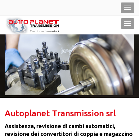
Salta
Toggl
al
navig
contenuto
Toggl
navig
Autoplanet Transmission srl
Assistenza, revisione di cambi automatici,
revisione dei convertitori di coppia e magazzino