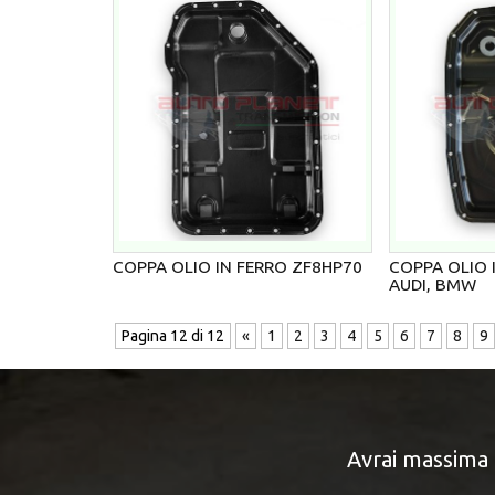
COPPA OLIO IN FERRO ZF8HP70
COPPA OLIO 
AUDI, BMW
Pagina 12 di 12
«
1
2
3
4
5
6
7
8
9
Avrai massima 