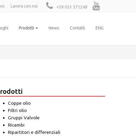
ivo
Lavora con noi
+39 051 571249
loghi
Prodotti
News
Contatti
ENG
rodotti
Coppe olio
Filtri olio
Gruppi Valvole
Ricambi
Ripartitori e differenziali