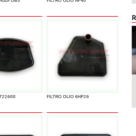
 AUDI OB5
FILTRO OLIO AF40
R
 722600
FILTRO OLIO 6HP26