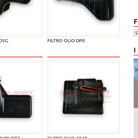
F
 DSG
FILTRO OLIO DP0
I