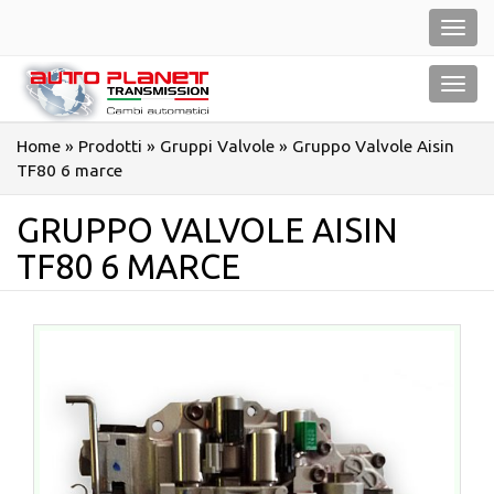
Salta
Toggl
al
navig
contenuto
Toggl
navig
Home
»
Prodotti
»
Gruppi Valvole
»
Gruppo Valvole Aisin
TF80 6 marce
GRUPPO VALVOLE AISIN
TF80 6 MARCE