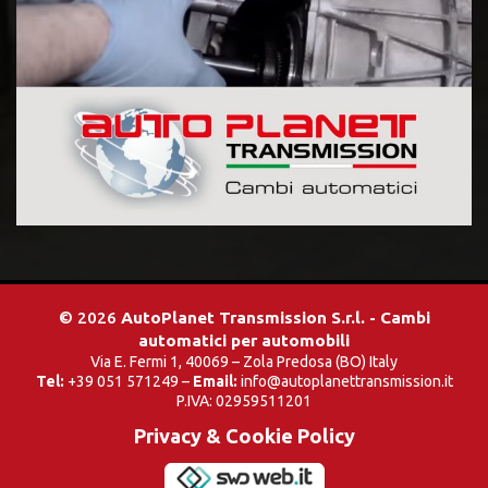
© 2026
AutoPlanet Transmission S.r.l. - Cambi
automatici per automobili
Via E. Fermi 1, 40069 – Zola Predosa (BO) Italy
Tel:
+39 051 571249 –
Email:
info@autoplanettransmission.it
P.IVA: 02959511201
Privacy & Cookie Policy