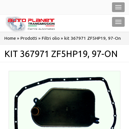
Salta
Toggl
al
navig
contenuto
Toggl
navig
Home
»
Prodotti
»
Filtri olio
»
kit 367971 ZF5HP19, 97-On
KIT 367971 ZF5HP19, 97-ON