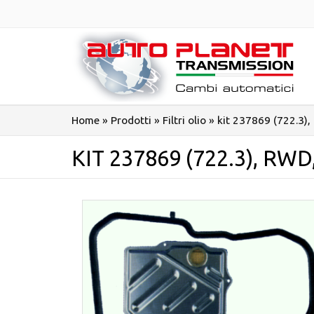
Salta
al
contenuto
Home
»
Prodotti
»
Filtri olio
»
kit 237869 (722.3)
KIT 237869 (722.3), RWD