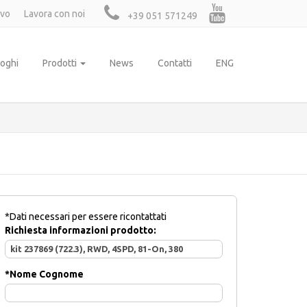
ivo
Lavora con noi
+39 051 571249
loghi
Prodotti
News
Contatti
ENG
*Dati necessari per essere ricontattati
Richiesta informazioni prodotto:
*
Nome Cognome